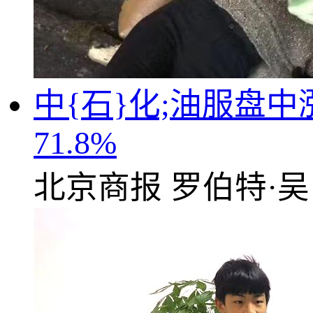
中{石}化;油服盘
71.8%
北京商报
罗伯特·吴