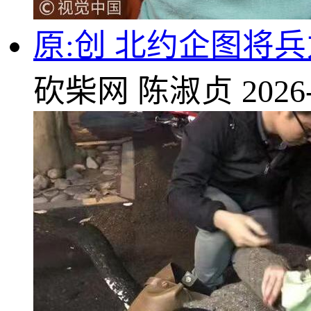
原:创 北约企图将兵
砍柴网
陈淑贞
2026