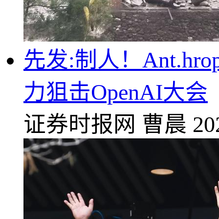
先发:制人！Ant.hro
力狙击OpenAI大会
证券时报网
曹晨
20