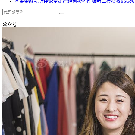
基金
金融
视听
评论
专题
产经
创投
科创板
新三板
投教
ESG
滚
公众号